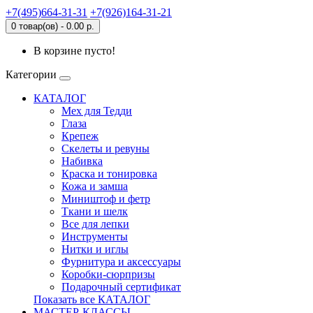
+7(495)664-31-31
+7(926)164-31-21
0 товар(ов) - 0.00 р.
В корзине пусто!
Категории
КАТАЛОГ
Мех для Тедди
Глаза
Крепеж
Скелеты и ревуны
Набивка
Краска и тонировка
Кожа и замша
Миништоф и фетр
Ткани и шелк
Все для лепки
Инструменты
Нитки и иглы
Фурнитура и аксессуары
Коробки-сюрпризы
Подарочный сертификат
Показать все КАТАЛОГ
МАСТЕР-КЛАССЫ