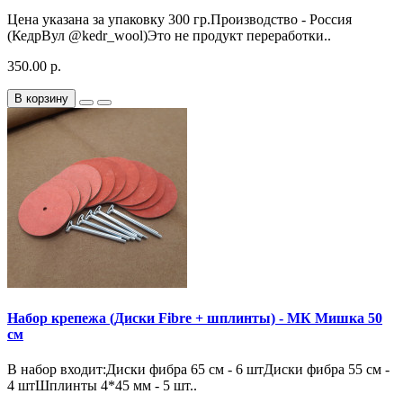
Цена указана за упаковку 300 гр.Производство - Россия
(КедрВул @kedr_wool)Это не продукт переработки..
350.00 р.
В корзину
Набор крепежа (Диски Fibre + шплинты) - МК Мишка 50
см
В набор входит:Диски фибра 65 см - 6 штДиски фибра 55 см -
4 штШплинты 4*45 мм - 5 шт..