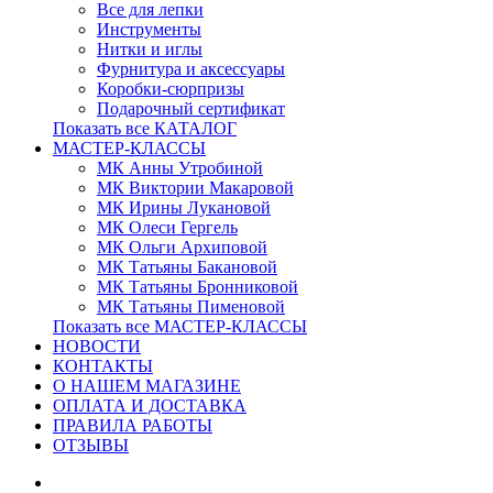
Все для лепки
Инструменты
Нитки и иглы
Фурнитура и аксессуары
Коробки-сюрпризы
Подарочный сертификат
Показать все КАТАЛОГ
МАСТЕР-КЛАССЫ
МК Анны Утробиной
МК Виктории Макаровой
МК Ирины Лукановой
МК Олеси Гергель
МК Ольги Архиповой
МК Татьяны Бакановой
МК Татьяны Бронниковой
МК Татьяны Пименовой
Показать все МАСТЕР-КЛАССЫ
НОВОСТИ
КОНТАКТЫ
О НАШЕМ МАГАЗИНЕ
ОПЛАТА И ДОСТАВКА
ПРАВИЛА РАБОТЫ
ОТЗЫВЫ