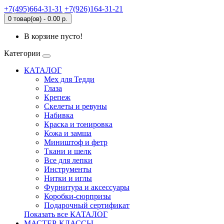
+7(495)664-31-31
+7(926)164-31-21
0 товар(ов) - 0.00 р.
В корзине пусто!
Категории
КАТАЛОГ
Мех для Тедди
Глаза
Крепеж
Скелеты и ревуны
Набивка
Краска и тонировка
Кожа и замша
Миништоф и фетр
Ткани и шелк
Все для лепки
Инструменты
Нитки и иглы
Фурнитура и аксессуары
Коробки-сюрпризы
Подарочный сертификат
Показать все КАТАЛОГ
МАСТЕР-КЛАССЫ