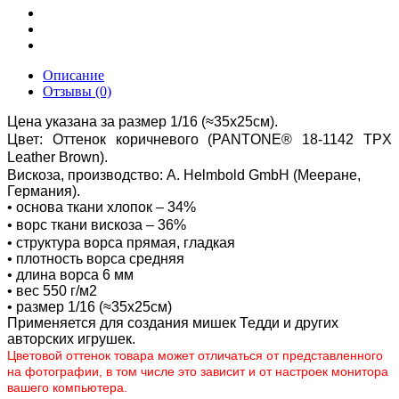
Описание
Отзывы (0)
Цена указана за размер 1/16 (≈35х25см).
Цвет: Оттенок коричневого
(PANTONE®
18-1142 TPX
Leather Brown
)
.
Вискоза, производство:
A. Helmbold GmbH (Мееране,
Германия).
• основа ткани хлопок – 34%
• ворс ткани вискоза – 36%
• структура ворса прямая, гладкая
• плотность ворса средняя
• длина ворса 6 мм
• вес 550 г/м2
• размер 1/16 (≈35х25см)
Применяется для создания мишек Тедди и других
авторских игрушек.
Цветовой оттенок товара может отличаться от представленного
на фотографии, в том числе это зависит и от настроек монитора
вашего компьютера.