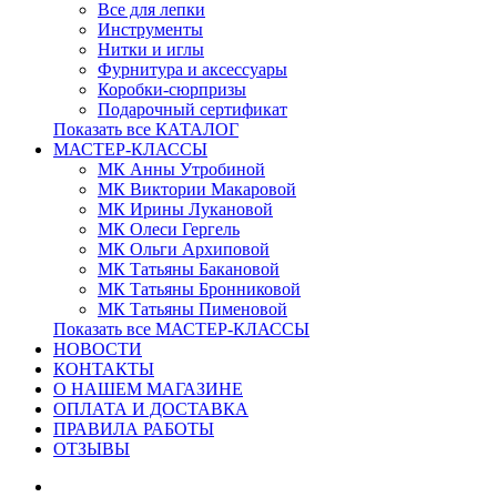
Все для лепки
Инструменты
Нитки и иглы
Фурнитура и аксессуары
Коробки-сюрпризы
Подарочный сертификат
Показать все КАТАЛОГ
МАСТЕР-КЛАССЫ
МК Анны Утробиной
МК Виктории Макаровой
МК Ирины Лукановой
МК Олеси Гергель
МК Ольги Архиповой
МК Татьяны Бакановой
МК Татьяны Бронниковой
МК Татьяны Пименовой
Показать все МАСТЕР-КЛАССЫ
НОВОСТИ
КОНТАКТЫ
О НАШЕМ МАГАЗИНЕ
ОПЛАТА И ДОСТАВКА
ПРАВИЛА РАБОТЫ
ОТЗЫВЫ