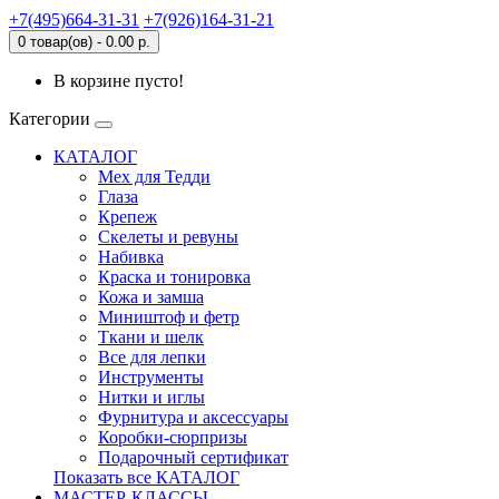
+7(495)664-31-31
+7(926)164-31-21
0 товар(ов) - 0.00 р.
В корзине пусто!
Категории
КАТАЛОГ
Мех для Тедди
Глаза
Крепеж
Скелеты и ревуны
Набивка
Краска и тонировка
Кожа и замша
Миништоф и фетр
Ткани и шелк
Все для лепки
Инструменты
Нитки и иглы
Фурнитура и аксессуары
Коробки-сюрпризы
Подарочный сертификат
Показать все КАТАЛОГ
МАСТЕР-КЛАССЫ