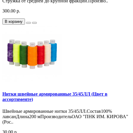
Стружка от средней до крупной фракции.Произво..
300.00 р.
В корзину
Нитки швейные армированные 35/45ЛЛ (Цвет в
ассортименте)
Швейные армированные нитки 35/45ЛЛ.Состав100%
лавсанДлина200 мПроизводительОАО "ПНК ИМ. КИРОВА"
(Рос..
30.00 р.