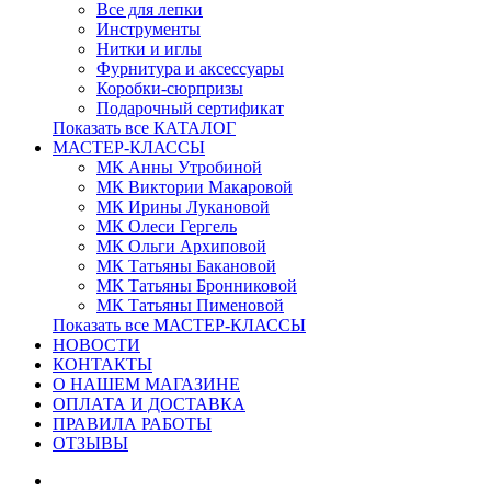
Все для лепки
Инструменты
Нитки и иглы
Фурнитура и аксессуары
Коробки-сюрпризы
Подарочный сертификат
Показать все КАТАЛОГ
МАСТЕР-КЛАССЫ
МК Анны Утробиной
МК Виктории Макаровой
МК Ирины Лукановой
МК Олеси Гергель
МК Ольги Архиповой
МК Татьяны Бакановой
МК Татьяны Бронниковой
МК Татьяны Пименовой
Показать все МАСТЕР-КЛАССЫ
НОВОСТИ
КОНТАКТЫ
О НАШЕМ МАГАЗИНЕ
ОПЛАТА И ДОСТАВКА
ПРАВИЛА РАБОТЫ
ОТЗЫВЫ