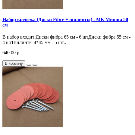
Набор крепежа (Диски Fibre + шплинты) - МК Мишка 50
см
В набор входит:Диски фибра 65 см - 6 штДиски фибра 55 см -
4 штШплинты 4*45 мм - 5 шт..
640.00 р.
В корзину