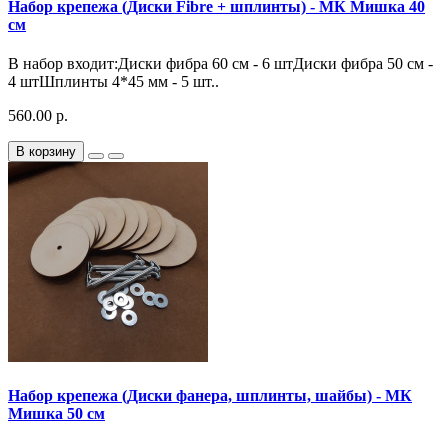
Набор крепежа (Диски Fibre + шплинты) - МК Мишка 40
см
В набор входит:Диски фибра 60 см - 6 штДиски фибра 50 см -
4 штШплинты 4*45 мм - 5 шт..
560.00 р.
В корзину
Набор крепежа (Диски фанера, шплинты, шайбы) - МК
Мишка 50 см