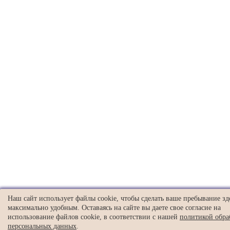
Наш сайт использует файлы cookie, чтобы сделать ваше пребывание зд
максимально удобным. Оставаясь на сайте вы даете свое согласие на
использование файлов cookie, в соответствии с нашей
политикой обра
персональных данных
.