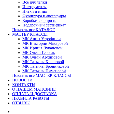
Все для лепки
Инструменты
Нитки и иглы
Фурнитура и аксессуары
Коробки-сюрпризы
Подарочный сертификат
Показать все КАТАЛОГ
МАСТЕР-КЛАССЫ
МК Анны Утробиной
МК Виктории Макаровой
МК Ирины Лукановой
МК Олеси Гергель
МК Ольги Архиповой
МК Татьяны Бакановой
МК Татьяны Бронниковой
МК Татьяны Пименовой
Показать все МАСТЕР-КЛАССЫ
НОВОСТИ
КОНТАКТЫ
О НАШЕМ МАГАЗИНЕ
ОПЛАТА И ДОСТАВКА
ПРАВИЛА РАБОТЫ
ОТЗЫВЫ