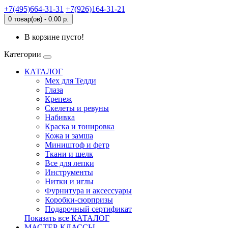
+7(495)664-31-31
+7(926)164-31-21
0 товар(ов) - 0.00 р.
В корзине пусто!
Категории
КАТАЛОГ
Мех для Тедди
Глаза
Крепеж
Скелеты и ревуны
Набивка
Краска и тонировка
Кожа и замша
Миништоф и фетр
Ткани и шелк
Все для лепки
Инструменты
Нитки и иглы
Фурнитура и аксессуары
Коробки-сюрпризы
Подарочный сертификат
Показать все КАТАЛОГ
МАСТЕР-КЛАССЫ